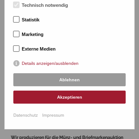
Feldpost)
Technisch notwendig
Bizone (einschließlich Kontrollrat)
Bund / Berlin
Statistik
Französische Zone
Neusaar
Marketing
SBZ
Externe Medien
DDR
Lokalausgaben
Details anzeigen/ausblenden
Liechtenstein
Schweiz
Ablehnen
Österreich
Vatikan
Akzeptieren
Münzen
Datenschutz
Impressum
Unsere Kataloge
Wir produzieren für die Münz- und Briefmarkenauktion