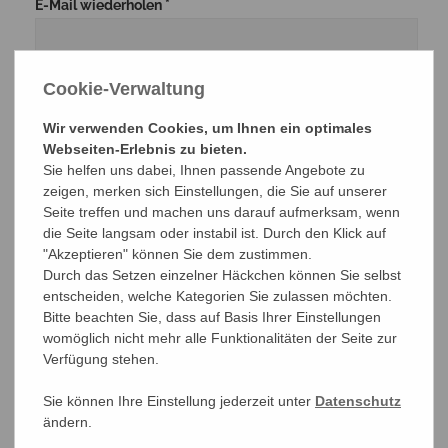
E-Mail wiederholen *
Telefon
Cookie-Verwaltung
Wir verwenden Cookies, um Ihnen ein optimales
Webseiten-Erlebnis zu bieten.
Sie helfen uns dabei, Ihnen passende Angebote zu
Ihre Interessengebiete
zeigen, merken sich Einstellungen, die Sie auf unserer
Seite treffen und machen uns darauf aufmerksam, wenn
Altdeutschland
die Seite langsam oder instabil ist. Durch den Klick auf
"Akzeptieren" können Sie dem zustimmen.
Deutsche Kolonien und Auslandspostämter
Durch das Setzen einzelner Häckchen können Sie selbst
Deutsches Reich (1872/1945)
entscheiden, welche Kategorien Sie zulassen möchten.
Deutsche Besetzung I. Weltkrieg, Abstimmungsgebiete
Bitte beachten Sie, dass auf Basis Ihrer Einstellungen
(einschließlich Belgische Besetzung in Deutschland)
womöglich nicht mehr alle Funktionalitäten der Seite zur
Danzig
Verfügung stehen.
Memel
Sie können Ihre Einstellung jederzeit unter
Datenschutz
Saar allgemein oder nur bis 1935
ändern.
Deutsche Besetzung II. Weltkrieg (einschließlich