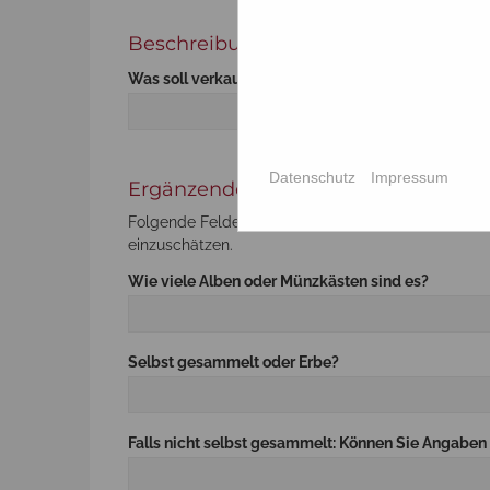
Beschreibung
Was soll verkauft oder bewertet werden?*
Datenschutz
Impressum
Ergänzende Angaben
Folgende Felder müssen nicht unbedingt ausgefüllt
einzuschätzen.
Wie viele Alben oder Münzkästen sind es?
Selbst gesammelt oder Erbe?
Falls nicht selbst gesammelt: Können Sie Angabe