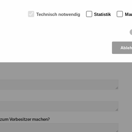
Technisch notwendig
Statistik
Mar
Able
 werden, aber es hilft uns, Ihre Anfrage besser
n zum Vorbesitzer machen?