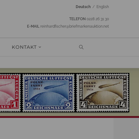
Deutsch
/
English
TELEFON
0228 26 31 30
E-MAIL
reinhardfischer@briefmarkenauktion.net
KONTAKT