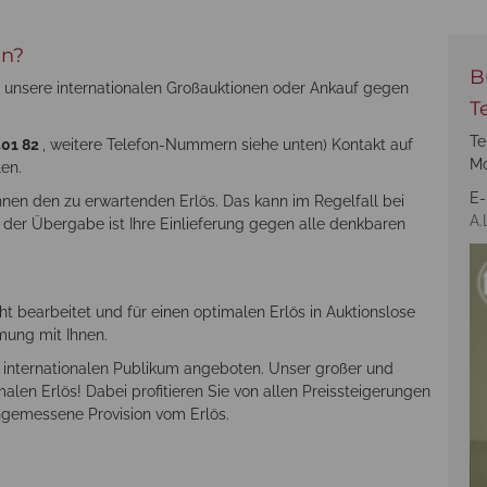
en?
B
 unsere internationalen Großauktionen oder Ankauf gegen
T
Te
501 82
, weitere Telefon-Nummern siehe unten) Kontakt auf
Mo
len.
E-
hnen den zu erwartenden Erlös. Das kann im Regelfall bei
A.
er Übergabe ist Ihre Einlieferung gegen alle denkbaren
ht bearbeitet und für einen optimalen Erlös in Auktionslose
mung mit Ihnen.
 internationalen Publikum angeboten. Unser großer und
len Erlös! Dabei profitieren Sie von allen Preissteigerungen
ngemessene Provision vom Erlös.